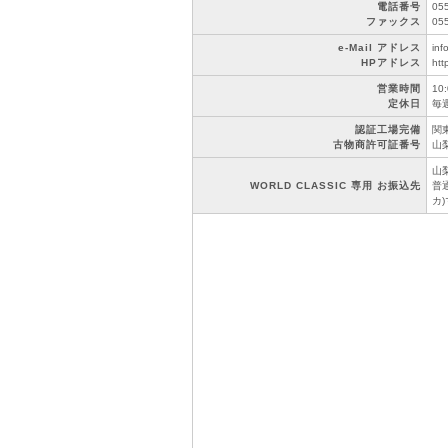
電話番号
05
ファックス
05
e-Mail アドレス
inf
HPアドレス
htt
営業時間
10
定休日
毎
認証工場完備
関東
古物商許可証番号
山梨
山
WORLD CLASSIC 専用 お振込先
普通
カ