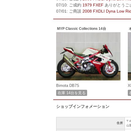
07/10: ご成約
1979 FXEF
ありがとうご
07/01: ご商談
2008 FXDLI Dyna Low Ri
MYP Classic Collections 14台
Bimota DB7S
X
在庫 14台を見る
ショップインフォメーション
〒4
住所
山