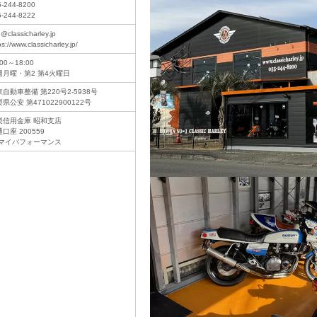
5-244-8200
5-244-8222
o@classicharley.jp
ps://www.classicharley.jp/
:00～18:00
週月曜・第2 第4火曜日
自動車整備 第220号2-5938号
県公安 第471022900122号
梨信用金庫 昭和支店
口座 200559
)マイパフォーマンス