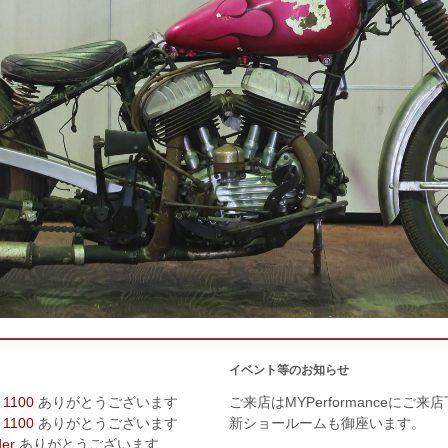
イベント等のお知らせ
 1100
ありがとうございます
ご来店はMYPerformanceにご来
 1100
ありがとうございます
新ショールームも御座います。
der
ありがとうございます