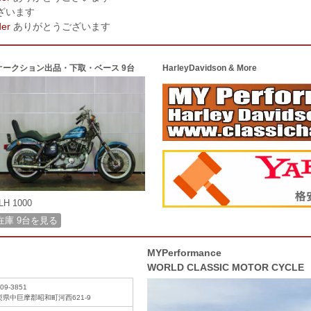
ざいます
der
ありがとうございます
オークション出品・下取・ベース 9台
HarleyDavidson & More
LH 1000
在庫 9台を見る
MYPerformance
WORLD CLASSIC MOTOR CYCLE
09-3851
梨県中巨摩郡昭和町河西621-9