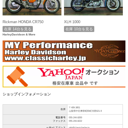
Rickman HONDA CR750
XLH 1000
在庫 14台を見る
在庫 10台を見る
HarleyDavidson & More
ショップインフォメーション
〒409-3851
住所
山梨県中巨摩郡昭和町河西621-9
電話番号
055-244-8200
ファックス
055-244-8222
e-Mail アドレス
info@classicharley.jp