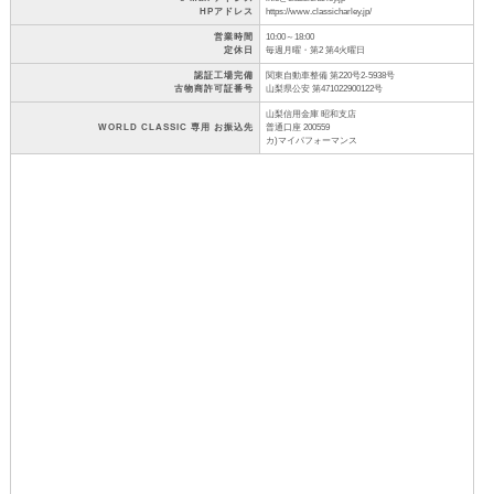
HPアドレス
https://www.classicharley.jp/
営業時間
10:00～18:00
定休日
毎週月曜・第2 第4火曜日
認証工場完備
関東自動車整備 第220号2-5938号
古物商許可証番号
山梨県公安 第471022900122号
山梨信用金庫 昭和支店
WORLD CLASSIC 専用 お振込先
普通口座 200559
カ)マイパフォーマンス