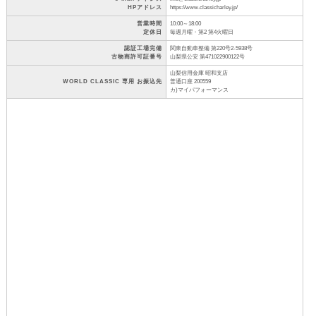
HPアドレス
https://www.classicharley.jp/
営業時間
10:00～18:00
定休日
毎週月曜・第2 第4火曜日
認証工場完備
関東自動車整備 第220号2-5938号
古物商許可証番号
山梨県公安 第471022900122号
山梨信用金庫 昭和支店
WORLD CLASSIC 専用 お振込先
普通口座 200559
カ)マイパフォーマンス