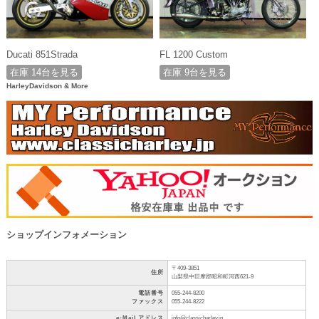
Ducati 851Strada
FL 1200 Custom
在庫 14台を見る
在庫 9台を見る
HarleyDavidson & More
ショップインフォメーション
〒409-3851
住所
山梨県中巨摩郡昭和町河西621-9
電話番号
055-244-8200
ファックス
055-244-8222
e-Mail アドレス
info@classicharley.jp