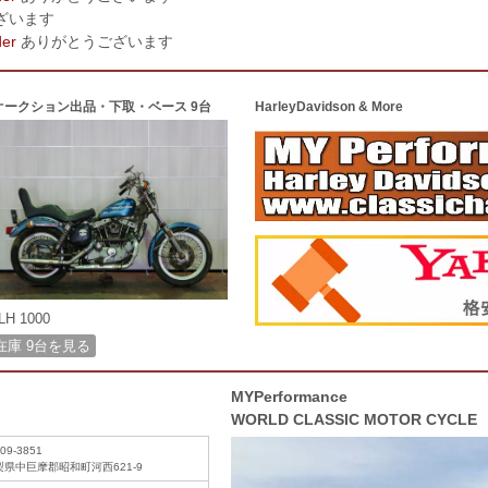
ざいます
der
ありがとうございます
オークション出品・下取・ベース 9台
HarleyDavidson & More
LH 1000
在庫 9台を見る
MYPerformance
WORLD CLASSIC MOTOR CYCLE
09-3851
梨県中巨摩郡昭和町河西621-9