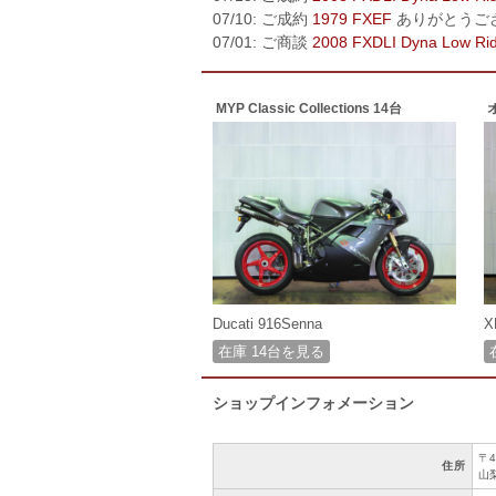
07/10: ご成約
1979 FXEF
ありがとうご
07/01: ご商談
2008 FXDLI Dyna Low Ri
MYP Classic Collections 14台
Ducati 916Senna
X
在庫 14台を見る
ショップインフォメーション
〒4
住所
山