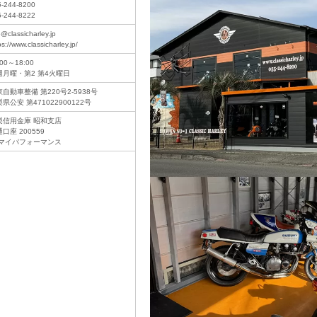
5-244-8200
5-244-8222
o@classicharley.jp
ps://www.classicharley.jp/
:00～18:00
週月曜・第2 第4火曜日
自動車整備 第220号2-5938号
県公安 第471022900122号
梨信用金庫 昭和支店
口座 200559
)マイパフォーマンス