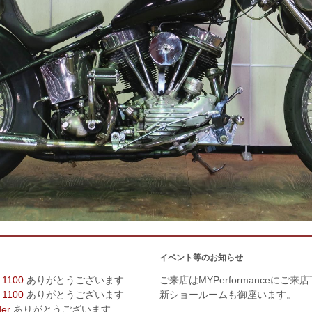
イベント等のお知らせ
 1100
ありがとうございます
ご来店はMYPerformanceにご来
 1100
ありがとうございます
新ショールームも御座います。
der
ありがとうございます