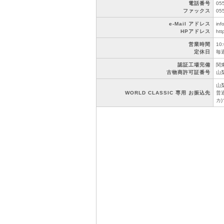
電話番号
05
ファックス
05
e-Mail アドレス
inf
HPアドレス
htt
営業時間
10
定休日
毎
認証工場完備
関東
古物商許可証番号
山梨
山
WORLD CLASSIC 専用 お振込先
普通
カ