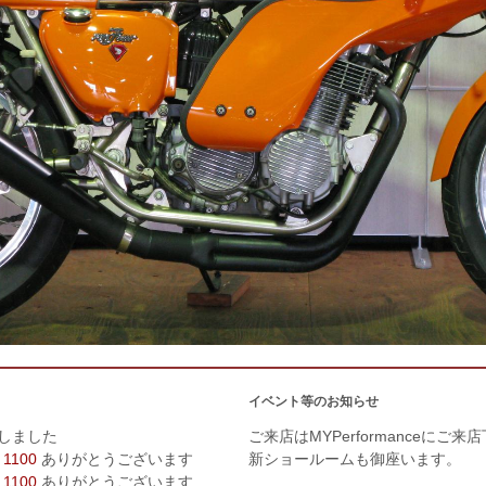
イベント等のお知らせ
しました
ご来店はMYPerformanceにご来
 1100
ありがとうございます
新ショールームも御座います。
 1100
ありがとうございます