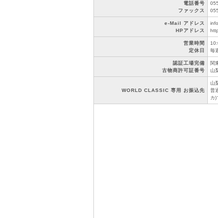
電話番号
05
ファックス
05
e-Mail アドレス
inf
HPアドレス
htt
営業時間
10
定休日
毎
認証工場完備
関東
古物商許可証番号
山梨
山
WORLD CLASSIC 専用 お振込先
普通
カ