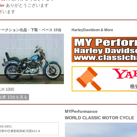
der
ありがとうございます
ざいます
オークション出品・下取・ベース 10台
HarleyDavidson & More
LH 1000
在庫 10台を見る
MYPerformance
WORLD CLASSIC MOTOR CYCLE
09-3851
梨県中巨摩郡昭和町河西621-9