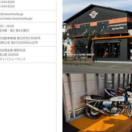
5-244-8200
5-244-8222
o@classicharley.jp
ps://www.classicharley.jp/
:00～18:00
週月曜・第2 第4火曜日
自動車整備 第220号2-5938号
県公安 第471022900122号
梨信用金庫 昭和支店
口座 200559
)マイパフォーマンス