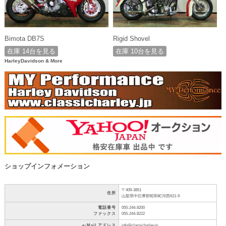
Bimota DB7S
Rigid Shovel
在庫 14台を見る
在庫 10台を見る
HarleyDavidson & More
ショップインフォメーション
〒409-3851
住所
山梨県中巨摩郡昭和町河西621-9
電話番号
055-244-8200
ファックス
055-244-8222
e-Mail アドレス
info@classicharley.jp