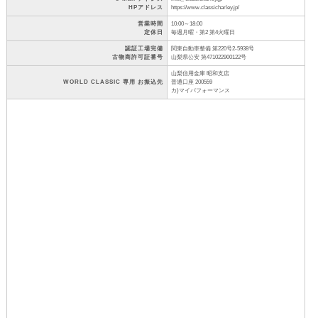
HPアドレス
https://www.classicharley.jp/
営業時間
10:00～18:00
定休日
毎週月曜・第2 第4火曜日
認証工場完備
関東自動車整備 第220号2-5938号
古物商許可証番号
山梨県公安 第471022900122号
山梨信用金庫 昭和支店
WORLD CLASSIC 専用 お振込先
普通口座 200559
カ)マイパフォーマンス