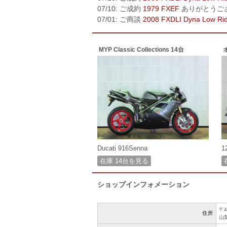
07/10: ご成約
1979 FXEF
ありがとうご
07/01: ご商談
2008 FXDLI Dyna Low Ri
MYP Classic Collections 14台
Ducati 916Senna
1
在庫 14台を見る
ショップインフォメーション
〒4
住所
山