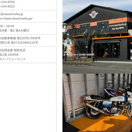
5-244-8200
5-244-8222
o@classicharley.jp
ps://www.classicharley.jp/
:00～18:00
週月曜・第2 第4火曜日
自動車整備 第220号2-5938号
県公安 第471022900122号
梨信用金庫 昭和支店
口座 200559
)マイパフォーマンス