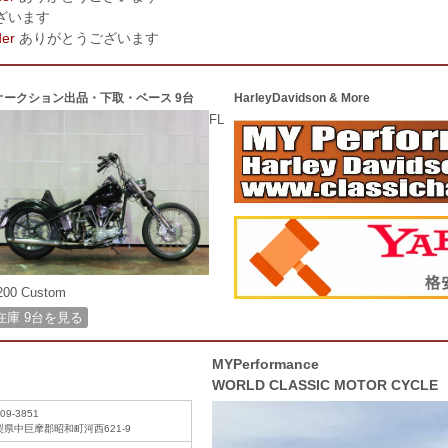
ざいます
der
ありがとうございます
オークション出品・下取・ベース 9台
HarleyDavidson & More
FL
200 Custom
在庫 9台を見る
MYPerformance
WORLD CLASSIC MOTOR CYCLE
09-3851
梨県中巨摩郡昭和町河西621-9