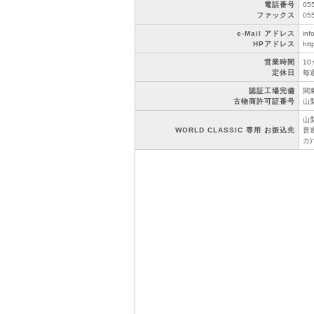
電話番号
05
ファックス
05
e-Mail アドレス
inf
HPアドレス
htt
営業時間
10
定休日
毎
認証工場完備
関東
古物商許可証番号
山梨
山
WORLD CLASSIC 専用 お振込先
普通
カ