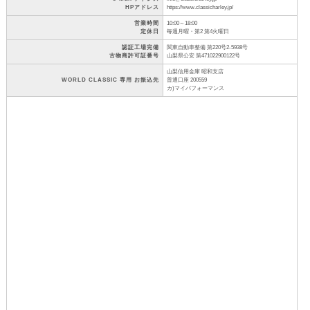
HPアドレス
https://www.classicharley.jp/
営業時間
10:00～18:00
定休日
毎週月曜・第2 第4火曜日
認証工場完備
関東自動車整備 第220号2-5938号
古物商許可証番号
山梨県公安 第471022900122号
山梨信用金庫 昭和支店
WORLD CLASSIC 専用 お振込先
普通口座 200559
カ)マイパフォーマンス