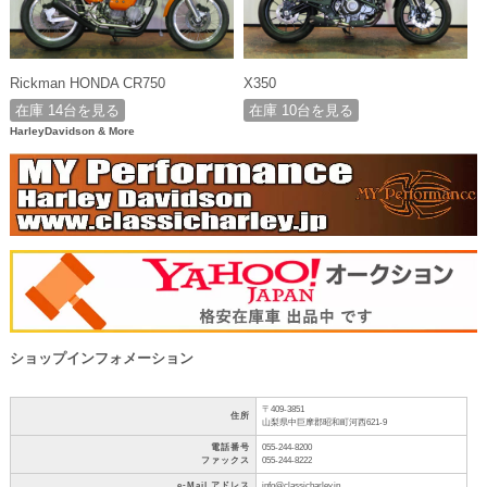
Rickman HONDA CR750
X350
在庫 14台を見る
在庫 10台を見る
HarleyDavidson & More
ショップインフォメーション
〒409-3851
住所
山梨県中巨摩郡昭和町河西621-9
電話番号
055-244-8200
ファックス
055-244-8222
e-Mail アドレス
info@classicharley.jp