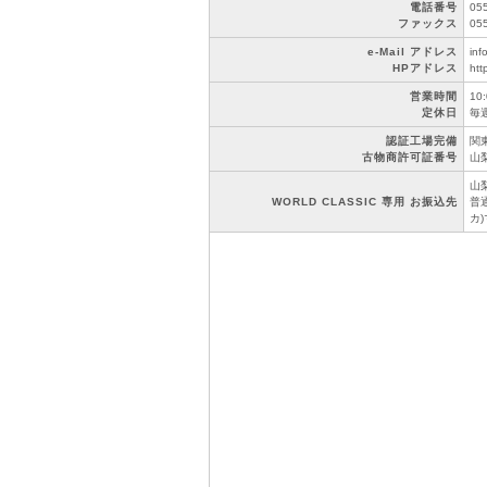
電話番号
05
ファックス
05
e-Mail アドレス
inf
HPアドレス
htt
営業時間
10
定休日
毎
認証工場完備
関東
古物商許可証番号
山梨
山
WORLD CLASSIC 専用 お振込先
普通
カ