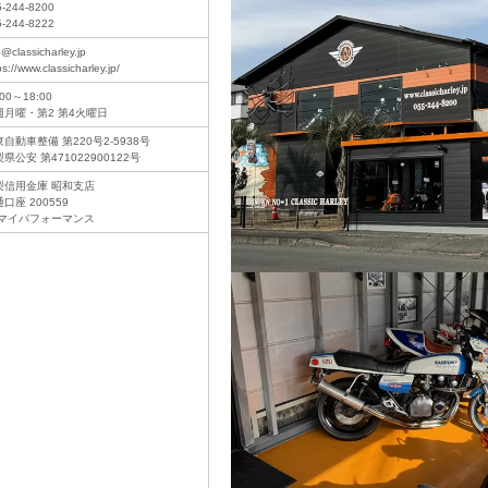
5-244-8200
5-244-8222
o@classicharley.jp
ps://www.classicharley.jp/
:00～18:00
週月曜・第2 第4火曜日
自動車整備 第220号2-5938号
県公安 第471022900122号
梨信用金庫 昭和支店
口座 200559
)マイパフォーマンス