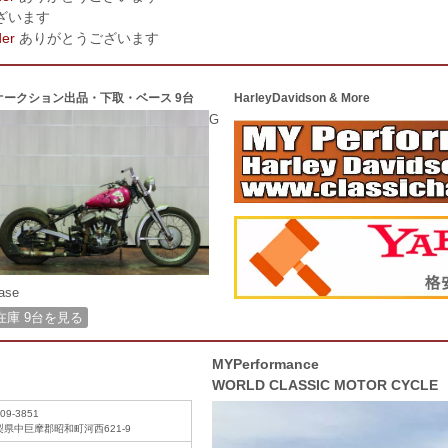
ざいます
der
ありがとうございます
オークション出品・下取・ベース 9台
HarleyDavidson & More
G
ase
在庫 9台を見る
MYPerformance
WORLD CLASSIC MOTOR CYCLE
09-3851
梨県中巨摩郡昭和町河西621-9