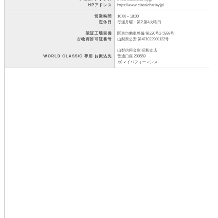
HPアドレス
https://www.classicharley.jp/
営業時間
10:00～18:00
定休日
毎週月曜・第2 第4火曜日
認証工場完備
関東自動車整備 第220号2-5938号
古物商許可証番号
山梨県公安 第471022900122号
山梨信用金庫 昭和支店
WORLD CLASSIC 専用 お振込先
普通口座 200559
カ)マイパフォーマンス