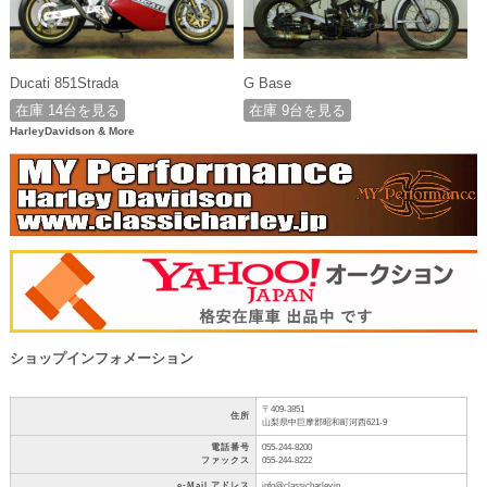
Ducati 851Strada
G Base
在庫 14台を見る
在庫 9台を見る
HarleyDavidson & More
ショップインフォメーション
〒409-3851
住所
山梨県中巨摩郡昭和町河西621-9
電話番号
055-244-8200
ファックス
055-244-8222
e-Mail アドレス
info@classicharley.jp