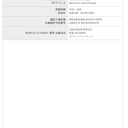
HPアドレス
https://www.classicharley.jp/
営業時間
10:00～18:00
定休日
毎週月曜・第2 第4火曜日
認証工場完備
関東自動車整備 第220号2-5938号
古物商許可証番号
山梨県公安 第471022900122号
山梨信用金庫 昭和支店
WORLD CLASSIC 専用 お振込先
普通口座 200559
カ)マイパフォーマンス