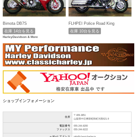
Bimota DB7S
FLHPEI Police Road King
在庫 14台を見る
在庫 10台を見る
HarleyDavidson & More
ショップインフォメーション
〒409-3851
住所
山梨県中巨摩郡昭和町河西621-9
電話番号
055-244-8200
ファックス
055-244-8222
e-Mail アドレス
info@classicharley.jp