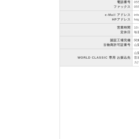
電話番号
05
ファックス
05
e-Mail アドレス
inf
HPアドレス
htt
営業時間
10
定休日
毎
認証工場完備
関東
古物商許可証番号
山梨
山
WORLD CLASSIC 専用 お振込先
普通
カ