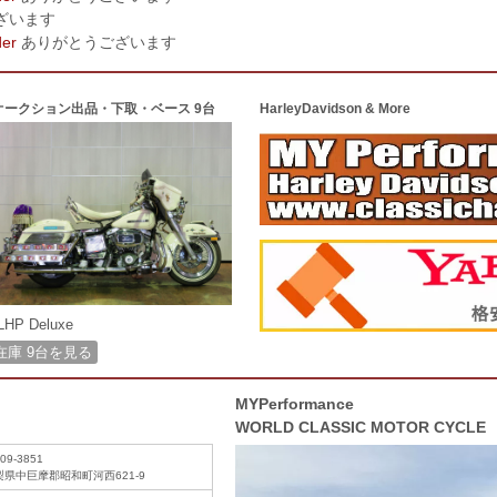
ざいます
der
ありがとうございます
オークション出品・下取・ベース 9台
HarleyDavidson & More
LHP Deluxe
在庫 9台を見る
MYPerformance
WORLD CLASSIC MOTOR CYCLE
09-3851
梨県中巨摩郡昭和町河西621-9