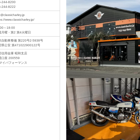
5-244-8200
5-244-8222
o@classicharley.jp
ps://www.classicharley.jp/
:00～18:00
週月曜・第2 第4火曜日
自動車整備 第220号2-5938号
県公安 第471022900122号
梨信用金庫 昭和支店
口座 200559
)マイパフォーマンス