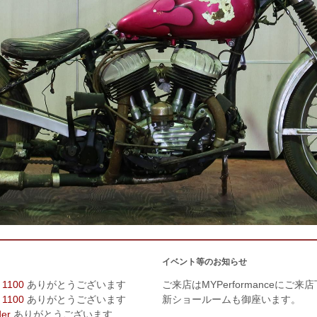
イベント等のお知らせ
 1100
ありがとうございます
ご来店はMYPerformanceにご来
 1100
ありがとうございます
新ショールームも御座います。
der
ありがとうございます