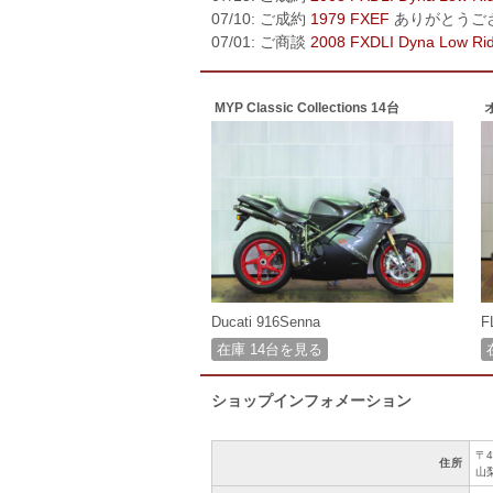
07/10: ご成約
1979 FXEF
ありがとうご
07/01: ご商談
2008 FXDLI Dyna Low Ri
MYP Classic Collections 14台
Ducati 916Senna
F
在庫 14台を見る
ショップインフォメーション
〒4
住所
山