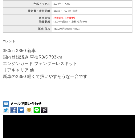
年式・モデル
2024年 ・ X350
排気量・走行距離
350cc ・ 793 km (実走)
販売方法
現状販売 【在庫中】
登録状態
(2024年)登録 ・ 車検 令和 9/05
販売 価格
450,000 円
(495,000 円 税込)
コメント
350cc X350 新車
国内登録済み 車検R9/5 793km
エンジンガード フェンダーレスキット
リアキャリア 他
新車のX350 軽くて扱いやすそうな一台です