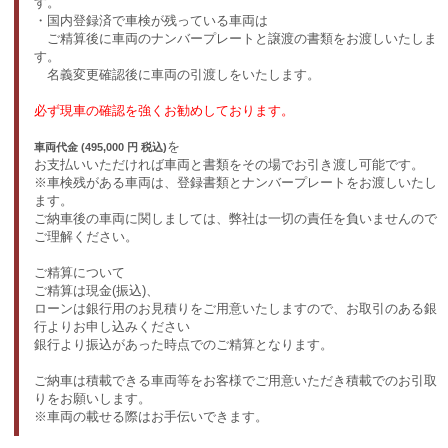
す。
・国内登録済で車検が残っている車両は
ご精算後に車両のナンバープレートと譲渡の書類をお渡しいたしま
す。
名義変更確認後に車両の引渡しをいたします。
必ず現車の確認を強くお勧めしております。
を
車両代金 (495,000 円 税込)
お支払いいただければ車両と書類をその場でお引き渡し可能です。
※車検残がある車両は、登録書類とナンバープレートをお渡しいたし
ます。
ご納車後の車両に関しましては、弊社は一切の責任を負いませんので
ご理解ください。
ご精算について
ご精算は現金(振込)、
ローンは銀行用のお見積りをご用意いたしますので、お取引のある銀
行よりお申し込みください
銀行より振込があった時点でのご精算となります。
ご納車は積載できる車両等をお客様でご用意いただき積載でのお引取
りをお願いします。
※車両の載せる際はお手伝いできます。