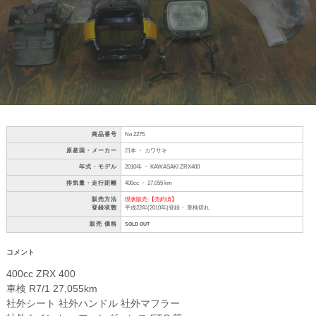
商品番号
No 2275
原産国・メーカー
日本 ・ カワサキ
年式・モデル
2010年 ・ KAWASAKI ZRX400
排気量・走行距離
400cc ・ 27,055 km
販売方法
現状販売 【売約済】
登録状態
平成22年(2010年)登録・ 車検切れ
販売 価格
SOLD OUT
コメント
400cc ZRX 400
車検 R7/1 27,055km
社外シート 社外ハンドル 社外マフラー