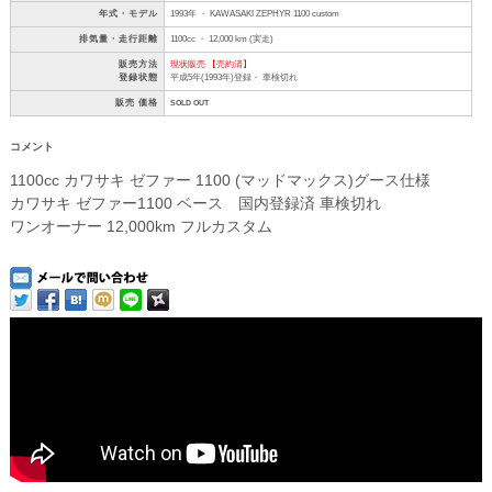
年式・モデル
1993年 ・ KAWASAKI ZEPHYR 1100 custom
排気量・走行距離
1100cc ・ 12,000 km (実走)
販売方法
現状販売 【売約済】
登録状態
平成5年(1993年)登録・ 車検切れ
販売 価格
SOLD OUT
コメント
1100cc カワサキ ゼファー 1100 (マッドマックス)グース仕様
カワサキ ゼファー1100 ベース 国内登録済 車検切れ
ワンオーナー 12,000km フルカスタム