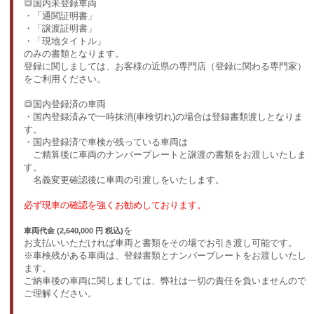
🔳国内未登録車両
・「通関証明書」
・「譲渡証明書」
・「現地タイトル」
のみの書類となります。
登録に関しましては、お客様の近県の専門店（登録に関わる専門家）
をご利用ください。
🔳国内登録済の車両
・国内登録済みで一時抹消(車検切れ)の場合は登録書類渡しとなりま
す。
・国内登録済で車検が残っている車両は
ご精算後に車両のナンバープレートと譲渡の書類をお渡しいたしま
す。
名義変更確認後に車両の引渡しをいたします。
必ず現車の確認を強くお勧めしております。
を
車両代金 (2,640,000 円 税込)
お支払いいただければ車両と書類をその場でお引き渡し可能です。
※車検残がある車両は、登録書類とナンバープレートをお渡しいたし
ます。
ご納車後の車両に関しましては、弊社は一切の責任を負いませんので
ご理解ください。