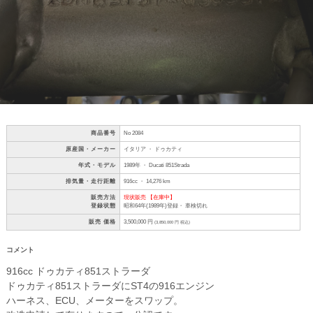
商品番号
No 2084
原産国・メーカー
イタリア ・ ドゥカティ
年式・モデル
1989年 ・ Ducati 851Strada
排気量・走行距離
916cc ・ 14,276 km
販売方法
現状販売 【在庫中】
登録状態
昭和64年(1989年)登録・ 車検切れ
販売 価格
3,500,000 円
(3,850,000 円 税込)
コメント
916cc ドゥカティ851ストラーダ
ドゥカティ851ストラーダにST4の916エンジン
ハーネス、ECU、メーターをスワップ。