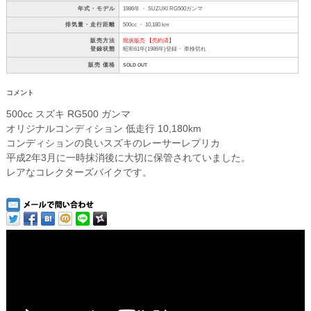
年式・モデル
1986年 ・ SUZUKI RG500ガンマ
排気量・走行距離
500cc ・ 10,180 km
販売方法
現状販売 【売約済】
登録状態
昭和61年(1986年)登録・ 車検切れ
販売 価格
SOLD OUT
コメント
500cc スズキ RG500 ガンマ
オリジナルコンディション 低走行 10,180km
コンディションの良いスズキのレーサーレプリカ
平成2年3月に一時抹消後に大切に保管されていました。
レアなコレクターズバイクです。