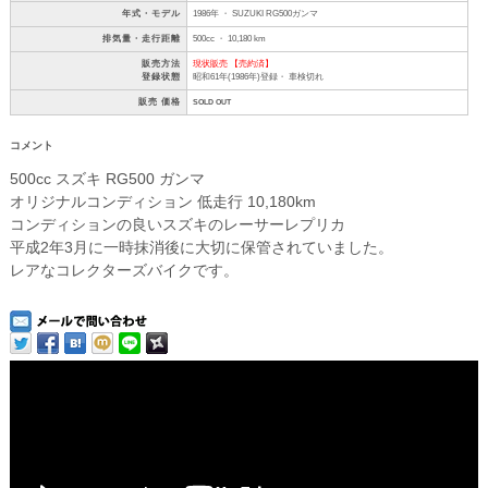
年式・モデル
1986年 ・ SUZUKI RG500ガンマ
排気量・走行距離
500cc ・ 10,180 km
販売方法
現状販売 【売約済】
登録状態
昭和61年(1986年)登録・ 車検切れ
販売 価格
SOLD OUT
コメント
500cc スズキ RG500 ガンマ
オリジナルコンディション 低走行 10,180km
コンディションの良いスズキのレーサーレプリカ
平成2年3月に一時抹消後に大切に保管されていました。
レアなコレクターズバイクです。