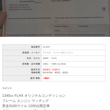
商品番号
No 2670
原産国・メーカー
アメリカ ・ ハーレーダビッドソン
年式・モデル
1984年 ・ FLHX
排気量・走行距離
1340cc ・ 9,080 mile (実走)
販売方法
現状販売 【在庫中】
登録状態
国内未登録・通関証・譲渡証
販売 価格
ご商談中
コメント
1340cc FLHX オリジナルコンディション
フレーム エンジン マッチング
実走9100マイル 1200台限定車