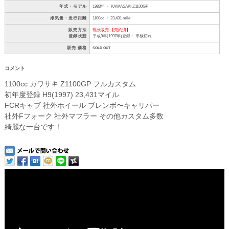
年式・モデル
1983年 ・ KAWASAKI Z1100GP
排気量・走行距離
1100cc ・ 23,431 mile
販売方法
現状販売 【売約済】
登録状態
平成9年(1997年)登録・ 車検切れ
販売 価格
SOLD OUT
コメント
1100cc カワサキ Z1100GP フルカスタム
初年度登録 H9(1997) 23,431マイル
FCRキャブ 社外ホイール ブレンボ〜キャリパー
社外Fフォーク 社外マフラー その他カスタム多数
綺麗な一台です！