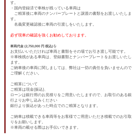
す。
・国内登録済で車検が残っている車両は
ご精算後に車両のナンバープレートと譲渡の書類をお渡しいたしま
す。
名義変更確認後に車両の引渡しをいたします。
必ず現車の確認を強くお勧めしております。
を
車両代金 (2,750,000 円 税込)
お支払いいただければ車両と書類をその場でお引き渡し可能です。
※車検残がある車両は、登録書類とナンバープレートをお渡しいたし
ます。
ご納車後の車両に関しましては、弊社は一切の責任を負いませんので
ご理解ください。
ご精算について
ご精算は現金(振込)、
ローンは銀行用のお見積りをご用意いたしますので、お取引のある銀
行よりお申し込みください
銀行より振込があった時点でのご精算となります。
ご納車は積載できる車両等をお客様でご用意いただき積載でのお引取
りをお願いします。
※車両の載せる際はお手伝いできます。