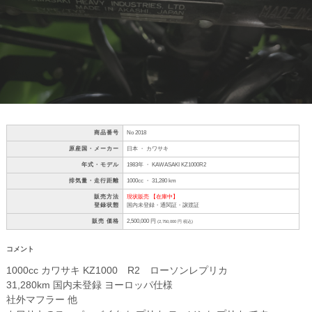
商品番号
No 2018
原産国・メーカー
日本 ・ カワサキ
年式・モデル
1983年 ・ KAWASAKI KZ1000R2
排気量・走行距離
1000cc ・ 31,280 km
販売方法
現状販売 【在庫中】
登録状態
国内未登録・通関証・譲渡証
販売 価格
2,500,000 円
(2,750,000 円 税込)
コメント
1000cc カワサキ KZ1000 R2 ローソンレプリカ
31,280km 国内未登録 ヨーロッパ仕様
社外マフラー 他