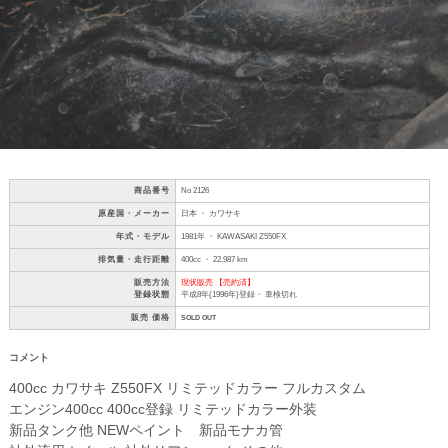
商品番号
No 2126
原産国・メーカー
日本 ・ カワサキ
年式・モデル
1981年 ・ KAWASAKI Z550FX
排気量・走行距離
400cc ・ 22,987 km
販売方法
現状販売 【売約済】
登録状態
平成8年(1996年)登録・ 車検切れ
販売 価格
SOLD OUT
コメント
400cc カワサキ Z550FX リミテッドカラー フルカスタム
エンジン400cc 400cc登録 リミテッドカラー外装
新品タンク他 NEWペイント 新品モナカ管