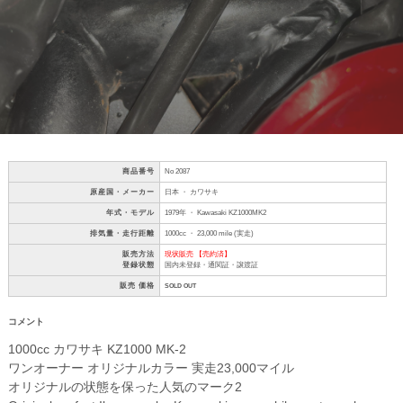
商品番号
No 2087
原産国・メーカー
日本 ・ カワサキ
年式・モデル
1979年 ・ Kawasaki KZ1000MK2
排気量・走行距離
1000cc ・ 23,000 mile (実走)
販売方法
現状販売 【売約済】
登録状態
国内未登録・通関証・譲渡証
販売 価格
SOLD OUT
コメント
1000cc カワサキ KZ1000 MK-2
ワンオーナー オリジナルカラー 実走23,000マイル
オリジナルの状態を保った人気のマーク2