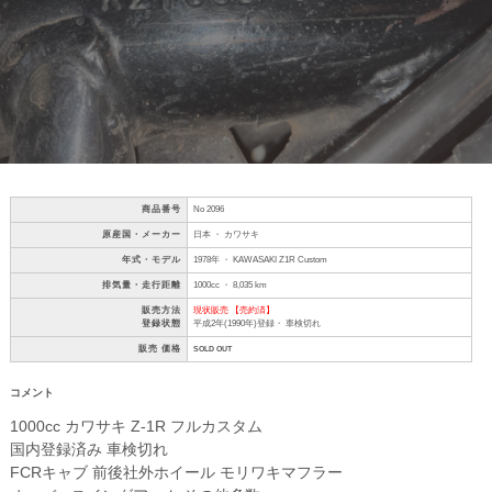
商品番号
No 2096
原産国・メーカー
日本 ・ カワサキ
年式・モデル
1978年 ・ KAWASAKI Z1R Custom
排気量・走行距離
1000cc ・ 8,035 km
販売方法
現状販売 【売約済】
登録状態
平成2年(1990年)登録・ 車検切れ
販売 価格
SOLD OUT
コメント
1000cc カワサキ Z-1R フルカスタム
国内登録済み 車検切れ
FCRキャブ 前後社外ホイール モリワキマフラー