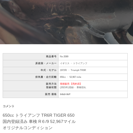
商品番号
No 2089
原産国・メーカー
イギリス ・ トライアンフ
年式・モデル
1972年 ・ Triumph TR6R
排気量・走行距離
650cc ・ 52,967 mile
販売方法
現状販売 【売約済】
登録状態
(2021年)登録・ 車検切れ
販売 価格
SOLD OUT
コメント
650cc トライアンフ TR6R TIGER 650
国内登録済み 車検 R６/9 52,967マイル
オリジナルコンディション