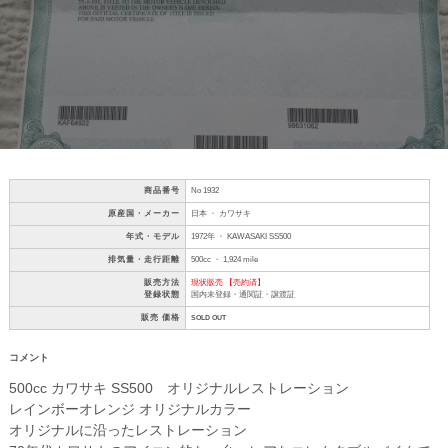
商品番号
No 1932
原産国・メーカー
日本 ・ カワサキ
年式・モデル
1972年 ・ KAWASAKI SS500
排気量・走行距離
500cc ・ 1,924 mile
販売方法
現状販売 【売約済】
登録状態
国内未登録・通関証・譲渡証
販売 価格
SOLD OUT
コメント
500cc カワサキ SS500 オリジナルレストレーション
レインボーオレンジ オリジナルカラー
オリジナルに沿ったレストレーション