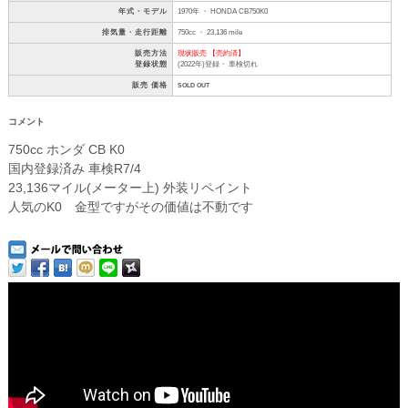
年式・モデル
1970年 ・ HONDA CB750K0
排気量・走行距離
750cc ・ 23,136 mile
販売方法
現状販売 【売約済】
登録状態
(2022年)登録・ 車検切れ
販売 価格
SOLD OUT
コメント
750cc ホンダ CB K0
国内登録済み 車検R7/4
23,136マイル(メーター上) 外装リペイント
人気のK0 金型ですがその価値は不動です