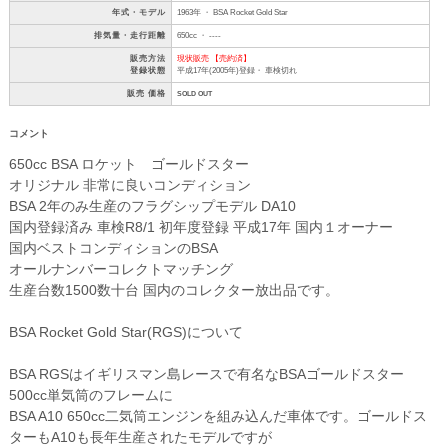
年式・モデル
1963年 ・ BSA Rocket Gold Star
排気量・走行距離
650cc ・ ----
販売方法
現状販売 【売約済】
登録状態
平成17年(2005年)登録・ 車検切れ
販売 価格
SOLD OUT
コメント
650cc BSA ロケット ゴールドスター
オリジナル 非常に良いコンディション
BSA 2年のみ生産のフラグシップモデル DA10
国内登録済み 車検R8/1 初年度登録 平成17年 国内１オーナー
国内ベストコンディションのBSA
オールナンバーコレクトマッチング
生産台数1500数十台 国内のコレクター放出品です。
BSA Rocket Gold Star(RGS)について
BSA RGSはイギリスマン島レースで有名なBSAゴールドスター
500cc単気筒のフレームに
BSA A10 650cc二気筒エンジンを組み込んだ車体です。ゴールドス
ターもA10も長年生産されたモデルですが