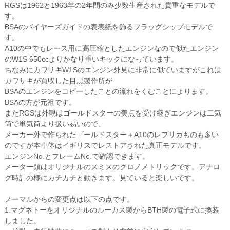
RGSは1962と1963年の2年間のみ少数生産された貴重なモデルで
す。
BSAのバイヤーズガイドの表表紙を飾るフラッグシップモデルで
す。
A10の中でもレース用に高圧縮としたエンジンなので似たエンジン
のW1S 650ccよりかなり重いキックになっています。
ちなみにカワサキW1Sのエンジン外見に非常に似ていますがこれは
カワサキが買収した目黒製作所が
BSAのエンジンをコピーしたことの流れをくむことによります。
BSAの方が元祖です。
またRGSは外観はゴールドスターの美点を受け継ぎエンジンは二気
筒で単気筒より扱い易いので、
メーカー外で作られたゴールドスター＋A10のレプリカものも多い
のですが本車体はイギリスでレストアされた真正モデルです。
エンジンNo.とフレームNo.で確認できます。
メーター類はオリジナルのスミスのクロノメトリックです。アナロ
グ時計の様にカチカチと動きます。見ていると楽しいです。
ノーマルからの変更点は以下の点です。
1.マグネトーをオリジナルのルーカス製からBTH製の電子式に換装
しました。