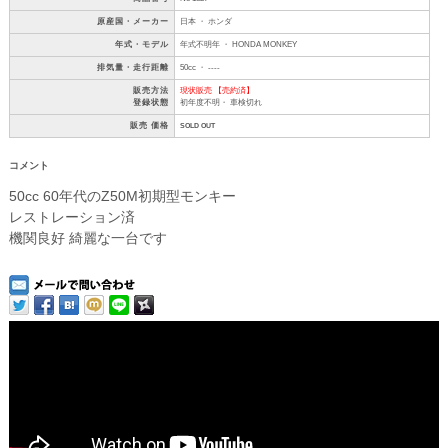
原産国・メーカー
日本 ・ ホンダ
年式・モデル
年式不明年 ・ HONDA MONKEY
排気量・走行距離
50cc ・ ----
販売方法
現状販売 【売約済】
登録状態
初年度不明・ 車検切れ
販売 価格
SOLD OUT
コメント
50cc 60年代のZ50M初期型モンキー
レストレーション済
機関良好 綺麗な一台です