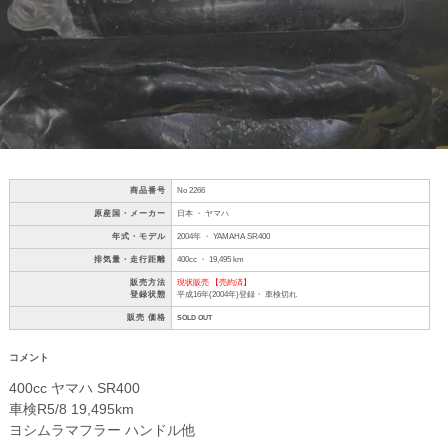
商品番号
No 2266
原産国・メーカー
日本 ・ ヤマハ
年式・モデル
2004年 ・ YAMAHA SR400
排気量・走行距離
400cc ・ 19,495 km
販売方法
現状販売 【売約済】
登録状態
平成16年(2004年)登録・ 車検切れ
販売 価格
SOLD OUT
コメント
400cc ヤマハ SR400
車検R5/8 19,495km
ヨシムラマフラー ハンドル他