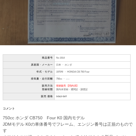
商品番号
No 1914
原産国・メーカー
日本 ・ ホンダ
年式・モデル
1970年 ・ HONDA CB 750 Four
排気量・走行距離
750cc ・ ----
販売方法
現状販売 【売約済】
登録状態
国内未登録・通関証・譲渡証
販売 価格
SOLD OUT
コメント
750cc ホンダ CB750 Four K0 国内モデル
JDMモデル K0の車体番号でフレーム、エンジン番号は正規のもので
す