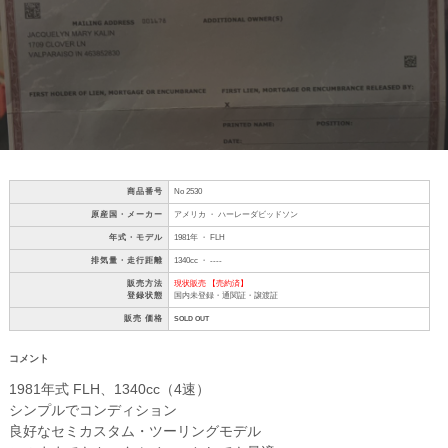
商品番号
No 2530
原産国・メーカー
アメリカ ・ ハーレーダビッドソン
年式・モデル
1981年 ・ FLH
排気量・走行距離
1340cc ・ ----
販売方法
現状販売 【売約済】
登録状態
国内未登録・通関証・譲渡証
販売 価格
SOLD OUT
コメント
1981年式 FLH、1340cc（4速）
シンプルでコンディション
良好なセミカスタム・ツーリングモデル