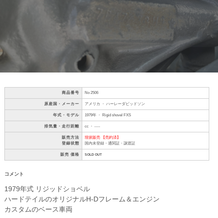
商品番号
No 2506
原産国・メーカー
アメリカ ・ ハーレーダビッドソン
年式・モデル
1979年 ・ Rigid shovel FXS
排気量・走行距離
cc ・ ----
販売方法
現状販売 【売約済】
登録状態
国内未登録・通関証・譲渡証
販売 価格
SOLD OUT
コメント
1979年式 リジッドショベル
ハードテイルのオリジナルH-Dフレーム＆エンジン
カスタムのベース車両