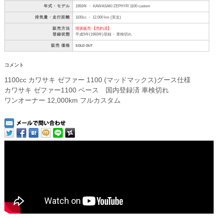
年式・モデル
1993年 ・ KAWASAKI ZEPHYR 1100 custom
排気量・走行距離
1100cc ・ 12,000 km (実走)
販売方法
現状販売 【売約済】
登録状態
平成5年(1993年)登録・ 車検切れ
販売 価格
SOLD OUT
コメント
1100cc カワサキ ゼファー 1100 (マッドマックス)グース仕様
カワサキ ゼファー1100 ベース 国内登録済 車検切れ
ワンオーナー 12,000km フルカスタム