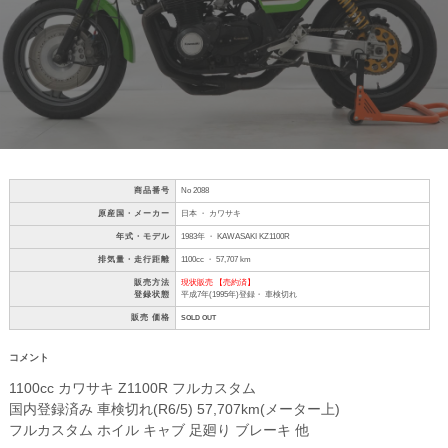
商品番号
No 2088
原産国・メーカー
日本 ・ カワサキ
年式・モデル
1983年 ・ KAWASAKI KZ1100R
排気量・走行距離
1100cc ・ 57,707 km
販売方法
現状販売 【売約済】
登録状態
平成7年(1995年)登録・ 車検切れ
販売 価格
SOLD OUT
コメント
1100cc カワサキ Z1100R フルカスタム
国内登録済み 車検切れ(R6/5) 57,707km(メーター上)
フルカスタム ホイル キャブ 足廻り ブレーキ 他