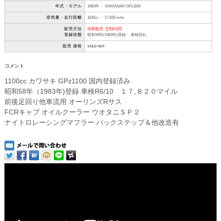
年式・モデル
1983年 ・ KAWASAKI GPz1100
排気量・走行距離
1100cc ・ 17,820 mile
販売方法
現状販売 【売約済】
登録状態
昭和58年(1983年)登録・ 車検切れ
販売 価格
SOLD OUT
コメント
1100cc カワサキ GPz1100 国内登録済み
昭和58年（1983年)登録 車検R6/10 １７,８２０マイル
前後足回り他車流用 オーリンズRサス
FCRキャブ オイルクーラー ウオタニＳＰ２
ナイトロレーシングマフラー バックステップ＆他改造有